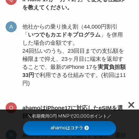
を教えてください。
他社からの乗り換え割（44,000円割引
「
いつでもカエドキプログラム
」を併用
した場合の金額です。
24回払いのうち、23回目までの支払額を
極限まで抑え、23ヶ月目に端末を返却す
ることで、最新のiPhone 17を
実質負担額
33円
で利用できる仕組みです。(初回は11
円)
ahamoはiPhone17に対応したeSIMを選
択できますか？
＼初期費用0円 MNPで20,000ポイント／
ahamoはコチラ
ahamoでiPhone 17を購入する場合、選択